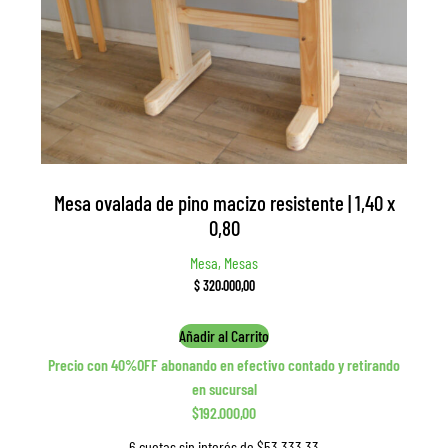
Mesa ovalada de pino macizo resistente | 1,40 x
0,80
Mesa, Mesas
$
320.000,00
Añadir al Carrito
Precio con 40%OFF abonando en efectivo contado y retirando
en sucursal
$192.000,00
6 cuotas sin interés de $53.333,33