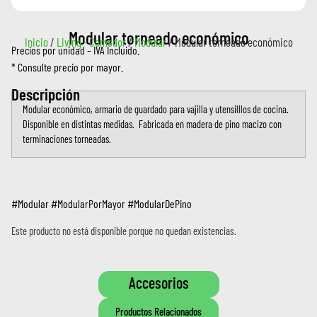
Modular torneado económico
Inicio
/
Living - Comedor
/
Modular
/ Modular torneado económico
Precios por unidad – IVA Incluido.
* Consulte precio por mayor.
Descripción
Modular económico, armario de guardado para vajilla y utensilllos de cocina.
Disponible en distintas medidas. Fabricada en madera de pino macizo con
terminaciones torneadas.
#Modular #ModularPorMayor #ModularDePino
Este producto no está disponible porque no quedan existencias.
Accesorios
Productos Relacionados