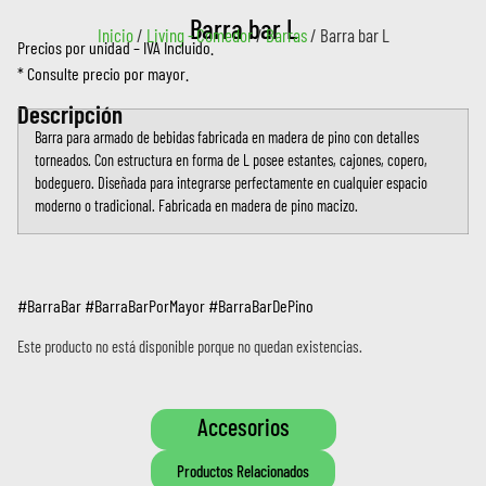
Barra bar L
Inicio
/
Living - Comedor
/
Barras
/ Barra bar L
Precios por unidad – IVA Incluido.
* Consulte precio por mayor.
Descripción
Barra para armado de bebidas fabricada en madera de pino con detalles
torneados. Con estructura en forma de L posee estantes, cajones, copero,
bodeguero. Diseñada para integrarse perfectamente en cualquier espacio
moderno o tradicional. Fabricada en madera de pino macizo.
#BarraBar #BarraBarPorMayor #BarraBarDePino
Este producto no está disponible porque no quedan existencias.
Accesorios
Productos Relacionados