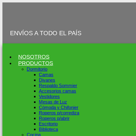
Ir
al
contenido
ENVÍOS A TODO EL PAÍS
NOSOTROS
PRODUCTOS
Dormitorio
Camas
Divanes
Respaldo Sommier
Accesorios camas
Vestidores
Mesas de Luz
Cómoda y Chifonier
Roperos p/corrediza
Roperos p/abrir
Escritorio
Biblioteca
Cocina