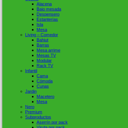
Alacena
Bajo mesada
Despensero
Estanterías
Isla
Mesa
Living – Comedor
Bahiut
Barras
Mesa arrime
Mesas TV
Modular
Rack TV
Infantil
Cama
Cómoda
Cunas
Jardin
Macetero
Mesa
Nero
Premium
Subproductos
Aserrín por pack
Viruta por pack