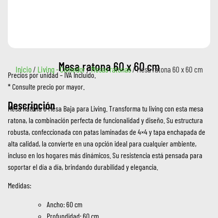
Mesa ratona 60 x 60 cm
Inicio
/
Living - Comedor
/
Mesas ratonas
/ Mesa ratona 60 x 60 cm
Precios por unidad – IVA Incluido.
* Consulte precio por mayor.
Descripción
Mesa Ratona o Mesa Baja para Living. Transforma tu living con esta mesa
ratona, la combinación perfecta de funcionalidad y diseño. Su estructura
robusta, confeccionada con patas laminadas de 4×4 y tapa enchapada de
alta calidad, la convierte en una opción ideal para cualquier ambiente,
incluso en los hogares más dinámicos. Su resistencia está pensada para
soportar el día a día, brindando durabilidad y elegancia.
Medidas:
Ancho: 60 cm
Profundidad: 60 cm