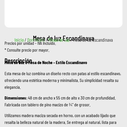
Mesa de luz Escandinava
Inicio
/
Dormitorio
/
Mesas de Luz
/ Mesa de luz Escandinava
Precios por unidad – IVA Incluido.
* Consulte precio por mayor.
Descripción
Mesa de Luz o Mesa de Noche – Estilo Escandinavo
Esta mesa de luz combina un diseño recto con patas al estilo escandinavo,
ofreciendo una estética moderna y minimalista. Su simplicidad resalta su
elegancia.
Dimensiones:
48 cm de ancho x 55 cm de alto x 30 cm de profundidad.
Fabricada con tablero de pino macizo de ¾” de grosor.
Utilizamos madera maciza secada en horno, con un acabado lijado que
resalta la belleza natural de la madera. Se entrega al natural, lista para