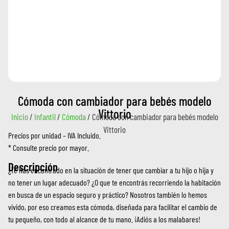
Cómoda con cambiador para bebés modelo
Vittorio
Inicio
/
Infantil
/
Cómoda
/ Cómoda con cambiador para bebés modelo
Vittorio
Precios por unidad – IVA Incluido.
* Consulte precio por mayor.
Descripción
¿Te has encontrado en la situación de tener que cambiar a tu hijo o hija y
no tener un lugar adecuado? ¿O que te encontrás recorriendo la habitación
en busca de un espacio seguro y práctico? Nosotros también lo hemos
vivido, por eso creamos esta cómoda, diseñada para facilitar el cambio de
tu pequeño, con todo al alcance de tu mano. ¡Adiós a los malabares!