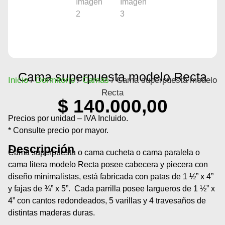
Cama superpuesta modelo Recta
Inicio
/
Dormitorio
/
Camas
/ Cama superpuesta modelo
Recta
$
140.000,00
Precios por unidad – IVA Incluido.
* Consulte precio por mayor.
Descripción
Cama superpuesta o cama cucheta o cama paralela o
cama litera modelo Recta posee cabecera y piecera con
diseño minimalistas, está fabricada con patas de 1 ½” x 4”
y fajas de ¾” x 5”. Cada parrilla posee largueros de 1 ½” x
4” con cantos redondeados, 5 varillas y 4 travesaños de
distintas maderas duras.